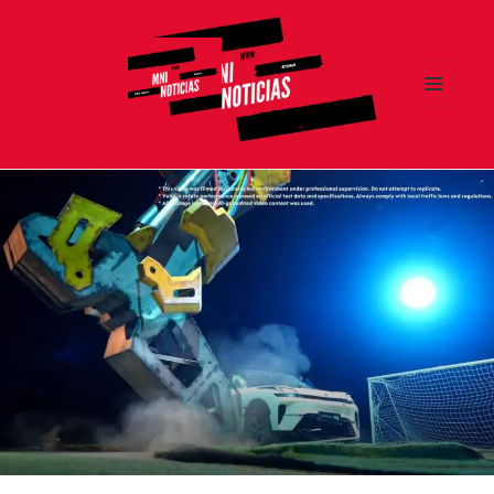
MENÚ
Y
MNI NOTICIAS
WIDGETS