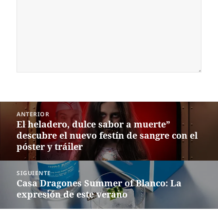
Navegación
ANTERIOR
de
El heladero, dulce sabor a muerte”
Entrada
entradas
descubre el nuevo festín de sangre con el
anterior:
póster y tráiler
SIGUIENTE
Casa Dragones Summer of Blanco: La
Siguiente
expresión de este verano
entrada: