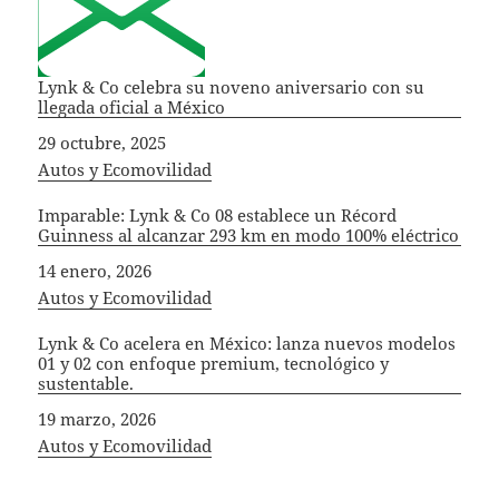
Lynk & Co celebra su noveno aniversario con su
llegada oficial a México
Fecha
29 octubre, 2025
In relation to
Autos y Ecomovilidad
Imparable: Lynk & Co 08 establece un Récord
Guinness al alcanzar 293 km en modo 100% eléctrico
Fecha
14 enero, 2026
In relation to
Autos y Ecomovilidad
Lynk & Co acelera en México: lanza nuevos modelos
01 y 02 con enfoque premium, tecnológico y
sustentable.
Fecha
19 marzo, 2026
In relation to
Autos y Ecomovilidad