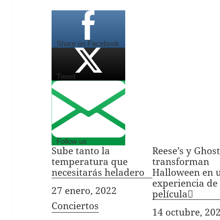
Share on Facebook
Tweet
Follow us
Sube tanto la
Reese’s y Ghost
temperatura que
transforman
necesitarás heladero
Halloween en 
experiencia de
Fecha
27 enero, 2022
película
In relation to
Conciertos
Fecha
14 octubre, 20