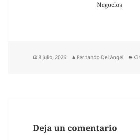
In relation to
Negocios
Publicado
Autor
Ca
8 julio, 2026
Fernando Del Angel
Ci
el
Deja un comentario