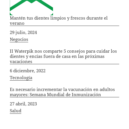
Mantén tus dientes limpios y frescos durante el
verano
Fecha
29 julio, 2024
In relation to
Negocios
II Waterpik nos comparte 5 consejos para cuidar los
dientes y encías fuera de casa en las próximas
vacaciones
Fecha
6 diciembre, 2022
In relation to
Tecnología
Es necesario incrementar la vacunación en adultos
mayores: Semana Mundial de Inmunización
Fecha
27 abril, 2023
In relation to
Salud