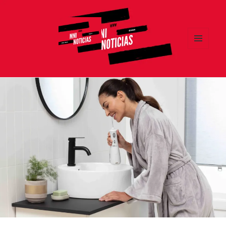
MENÚ
Y
MNI NOTICIAS
WIDGETS