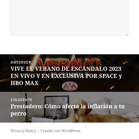
Navegación
ANTERIOR
de
VIVE EL VERANO DE ESCÁNDALO 2023
Entrada
entradas
EN VIVO Y EN EXCLUSIVA POR SPACE y
anterior:
HBO MAX
SIGUIENTE
Prestadero: Cómo afecta la inflación a tu
Siguiente
perro
entrada:
Privacy Policy
Creado con WordPress