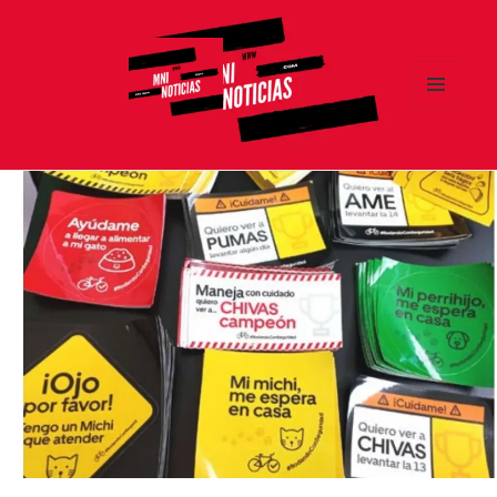
MENÚ
Y
MNI NOTICIAS
WIDGETS