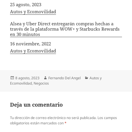
Fecha
25 agosto, 2023
In relation to
Autos y Ecomovilidad
Alsea y Uber Direct entregarán compras hechas a
través de la plataforma WOW+ y Starbucks Rewards
en 30 minutos
Fecha
16 noviembre, 2022
In relation to
Autos y Ecomovilidad
Publicado
Autor
Categorías
8 agosto, 2023
Fernando Del Angel
Autos y
el
Ecomovilidad
,
Negocios
Deja un comentario
Tu dirección de correo electrónico no será publicada.
Los campos
obligatorios están marcados con
*