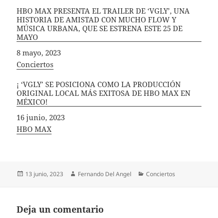
HBO MAX PRESENTA EL TRAILER DE ‘VGLY’, UNA
HISTORIA DE AMISTAD CON MUCHO FLOW Y
MÚSICA URBANA, QUE SE ESTRENA ESTE 25 DE
MAYO
Fecha
8 mayo, 2023
In relation to
Conciertos
¡ ‘VGLY’ SE POSICIONA COMO LA PRODUCCIÓN
ORIGINAL LOCAL MÁS EXITOSA DE HBO MAX EN
MÉXICO!
Fecha
16 junio, 2023
In relation to
HBO MAX
Publicado
Autor
Categorías
13 junio, 2023
Fernando Del Angel
Conciertos
el
Deja un comentario