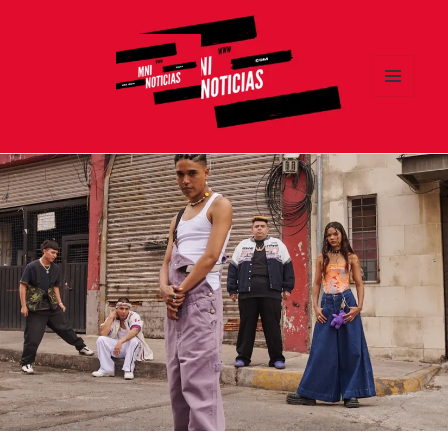
MENÚ
Y
MNI NOTICIAS
WIDGETS