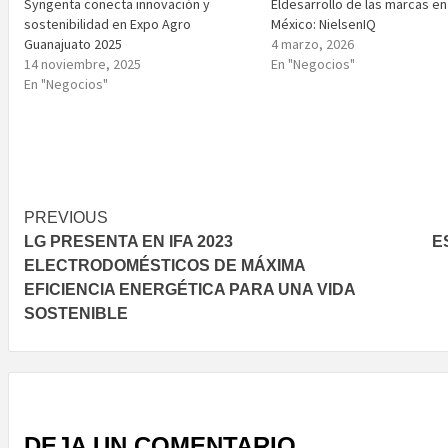
Syngenta conecta innovación y
Eldesarrollo de las marcas en
sostenibilidad en Expo Agro
México: NielsenIQ
Guanajuato 2025
4 marzo, 2026
14 noviembre, 2025
En "Negocios"
En "Negocios"
Post
PREVIOUS
LG PRESENTA EN IFA 2023
E
navigation
ELECTRODOMÉSTICOS DE MÁXIMA
EFICIENCIA ENERGÉTICA PARA UNA VIDA
SOSTENIBLE
DEJA UN COMENTARIO