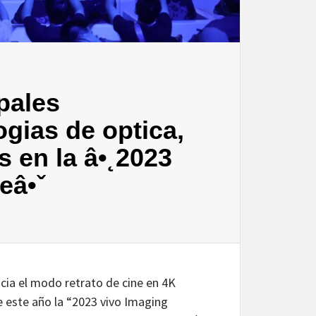
pales
gias de optica,
 en la â•˛2023
eâ•ˇ
cia el modo retrato de cine en 4K
e este año la “2023 vivo Imaging