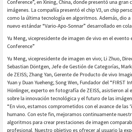
Conference”, en Xining, China, donde presentó una gran 
imágenes. La compañía presentó el chip V3, un chip pers
como la última tecnología en algoritmos. Además, dio a 
nuevo estándar “Vario-Apo-Sonnar” desarrollado en cola
Yu Meng, vicepresidente de imagen de vivo en el evento 
Conference”
Yu Meng, vicepresidente de imagen en vivo; Li Zhuo, Dir
Sebastian Döntgen, Jefe de Gestión de Categorías, Mar
de ZEISS; Zhang Yan, Gerente de Producto de vivo Imagin
Yuan y Duan Yueheng; Song Wen, Fundador del “FIRST Inte
Hönlinger, experto en fotografía de ZEISS, asistieron al
sobre la innovación tecnológica y el futuro de las imáge
“En vivo, estamos comprometidos con el avance de las ‘
humano. Con este fin, mejoramos continuamente nuestra
algoritmos para crear prestaciones de imagen comparable
profesional. Nuestro objetivo es ofrecer al usuario la ex