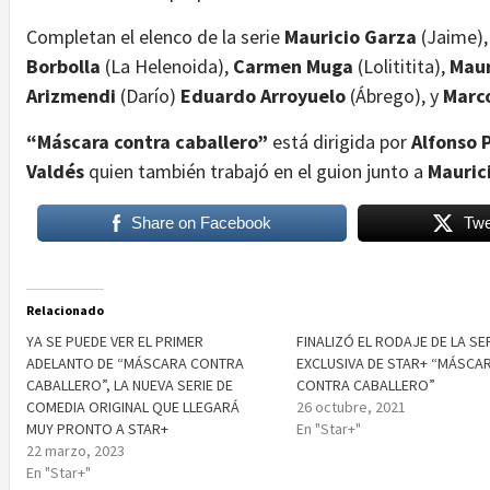
Completan el elenco de la serie
Mauricio Garza
(Jaime)
Borbolla
(La Helenoida),
Carmen Muga
(Lolititita),
Maur
Arizmendi
(Darío)
Eduardo Arroyuelo
(Ábrego), y
Marc
“Máscara contra caballero”
está dirigida por
Alfonso 
Valdés
quien también trabajó en el guion junto a
Mauric
Share on Facebook
Twe
Relacionado
YA SE PUEDE VER EL PRIMER
FINALIZÓ EL RODAJE DE LA SE
ADELANTO DE “MÁSCARA CONTRA
EXCLUSIVA DE STAR+ “MÁSCA
CABALLERO”, LA NUEVA SERIE DE
CONTRA CABALLERO”
COMEDIA ORIGINAL QUE LLEGARÁ
26 octubre, 2021
MUY PRONTO A STAR+
En "Star+"
22 marzo, 2023
En "Star+"