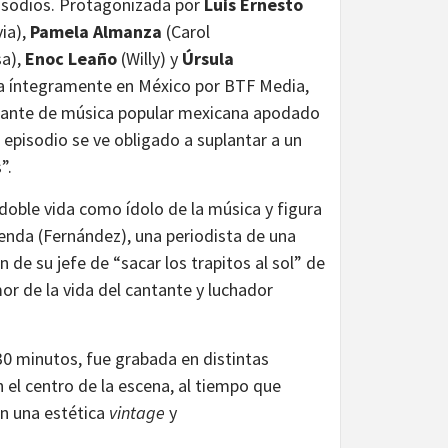
pisodios. Protagonizada por
Luis Ernesto
ia),
Pamela Almanza
(Carol
sa),
Enoc Leaño
(Willy) y
Úrsula
da íntegramente en México por BTF Media,
antante de música popular mexicana apodado
 episodio se ve obligado a suplantar a un
”.
oble vida como ídolo de la música y figura
Brenda (Fernández), una periodista de una
 de su jefe de “sacar los trapitos al sol” de
mor de la vida del cantante y luchador
0 minutos, fue grabada en distintas
n el centro de la escena, al tiempo que
n una estética
vintage
y