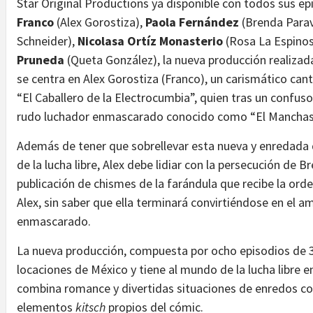
Star Original Productions ya disponible con todos sus e
Franco
(Alex Gorostiza),
Paola Fernández
(Brenda Parav
Schneider),
Nicolasa Ortíz Monasterio
(Rosa La Espino
Pruneda
(Queta González), la nueva producción realiza
se centra en Alex Gorostiza (Franco), un carismático c
“El Caballero de la Electrocumbia”, quien tras un confuso
rudo luchador enmascarado conocido como “El Manchas
Además de tener que sobrellevar esta nueva y enredada d
de la lucha libre, Alex debe lidiar con la persecución de 
publicación de chismes de la farándula que recibe la orden
Alex, sin saber que ella terminará convirtiéndose en el a
enmascarado.
La nueva producción, compuesta por ocho episodios de 3
locaciones de México y tiene al mundo de la lucha libre e
combina romance y divertidas situaciones de enredos co
elementos
kitsch
propios del cómic.