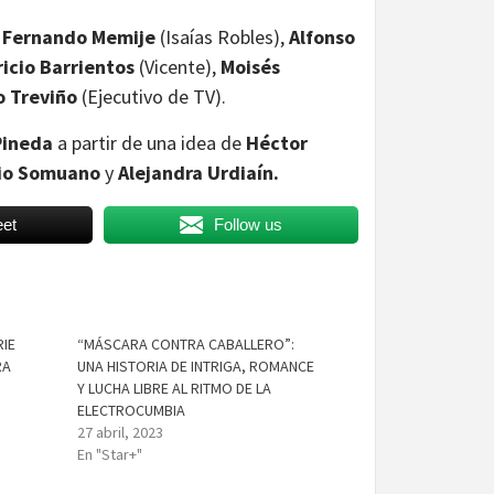
,
Fernando Memije
(Isaías Robles),
Alfonso
icio Barrientos
(Vicente),
Moisés
o Treviño
(Ejecutivo de TV).
Pineda
a partir de una idea de
Héctor
io Somuano
y
Alejandra Urdiaín.
et
Follow us
RIE
“MÁSCARA CONTRA CABALLERO”:
RA
UNA HISTORIA DE INTRIGA, ROMANCE
Y LUCHA LIBRE AL RITMO DE LA
ELECTROCUMBIA
27 abril, 2023
En "Star+"