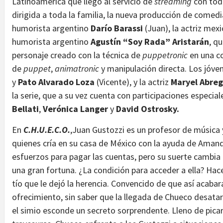
Latinoamérica que llegó al servicio de
streaming
con tod
dirigida a toda la familia, la nueva producción de comedi
humorista argentino
Darío Barassi
(Juan), la actriz mex
humorista argentino
Agustín “Soy Rada” Aristarán
, q
personaje creado con la técnica de
puppetronic
en una c
de
puppet
,
animatronic
y manipulación directa. Los jóv
y
Pato Alvarado Loza
(Vicente), y la actriz
Maryel Abre
la serie, que a su vez cuenta con participaciones especia
Bellati
,
Verónica Langer
y
David Ostrosky.
En
C.H.U.E.C.O.
,Juan Gustozzi es un profesor de música y
quienes cría en su casa de México con la ayuda de Amand
esfuerzos para pagar las cuentas, pero su suerte cambi
una gran fortuna. ¿La condición para acceder a ella? Hace
tío que le dejó la herencia. Convencido de que así acaba
ofrecimiento, sin saber que la llegada de Chueco desata
el simio esconde un secreto sorprendente. Lleno de picar