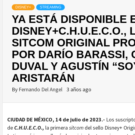
DISNEY+
STREAMING
YA ESTÁ DISPONIBLE 
DISNEY+C.H.U.E.C.O.,
SITCOM ORIGINAL PR
POR DARÍO BARASSI,
DUVAL Y AGUSTÍN “SO
ARISTARÁN
By
Fernando Del Angel
3 años ago
CIUDAD DE MÉXICO
, 14 de julio de 2023.-
Los suscript
de
C.H.U.E.C.O.,
la primera
sitcom
del sello Disney+ Orig