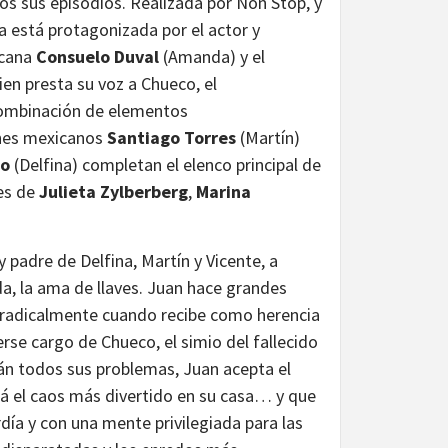
os sus episodios. Realizada por Non Stop, y
a está protagonizada por el actor y
icana
Consuelo Duval
(Amanda) y el
uien presta su voz a Chueco, el
ombinación de elementos
enes mexicanos
Santiago Torres
(Martín)
go
(Delfina) completan el elenco principal de
les de
Julieta Zylberberg
,
Marina
 padre de Delfina, Martín y Vicente, a
a, la ama de llaves. Juan hace grandes
a radicalmente cuando recibe como herencia
rse cargo de Chueco, el simio del fallecido
rán todos sus problemas, Juan acepta el
rá el caos más divertido en su casa… y que
día y con una mente privilegiada para las