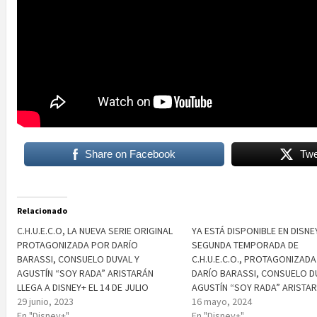
Share on Facebook
Twe
Relacionado
C.H.U.E.C.O, LA NUEVA SERIE ORIGINAL
YA ESTÁ DISPONIBLE EN DISNE
PROTAGONIZADA POR DARÍO
SEGUNDA TEMPORADA DE
BARASSI, CONSUELO DUVAL Y
C.H.U.E.C.O., PROTAGONIZAD
AGUSTÍN “SOY RADA” ARISTARÁN
DARÍO BARASSI, CONSUELO D
LLEGA A DISNEY+ EL 14 DE JULIO
AGUSTÍN “SOY RADA” ARISTA
29 junio, 2023
16 mayo, 2024
En "Disney+"
En "Disney+"