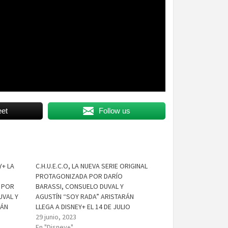
et
Follow us
Y+ LA
C.H.U.E.C.O, LA NUEVA SERIE ORIGINAL
PROTAGONIZADA POR DARÍO
A POR
BARASSI, CONSUELO DUVAL Y
UVAL Y
AGUSTÍN “SOY RADA” ARISTARÁN
RÁN
LLEGA A DISNEY+ EL 14 DE JULIO
29 junio, 2023
En "Disney+"