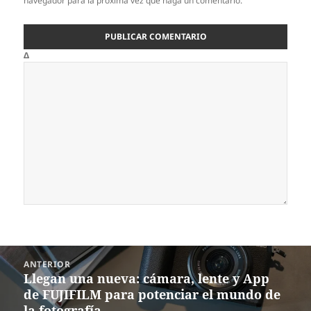
navegador para la próxima vez que haga un comentario.
Δ
Navegación
ANTERIOR
de
Llegan una nueva: cámara, lente y App
Entrada
entradas
de FUJIFILM para potenciar el mundo de
anterior:
la fotografía