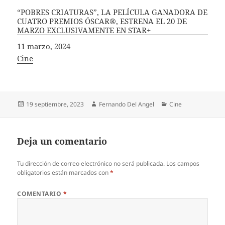
“POBRES CRIATURAS”, LA PELÍCULA GANADORA DE
CUATRO PREMIOS ÓSCAR®, ESTRENA EL 20 DE
MARZO EXCLUSIVAMENTE EN STAR+
Fecha
11 marzo, 2024
In relation to
Cine
Publicado
Autor
Categorías
19 septiembre, 2023
Fernando Del Angel
Cine
el
Deja un comentario
Tu dirección de correo electrónico no será publicada.
Los campos
obligatorios están marcados con
*
COMENTARIO
*