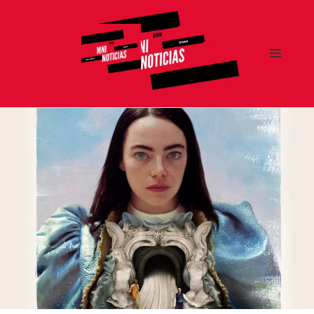
MENÚ
Y
MNI NOTICIAS
WIDGETS