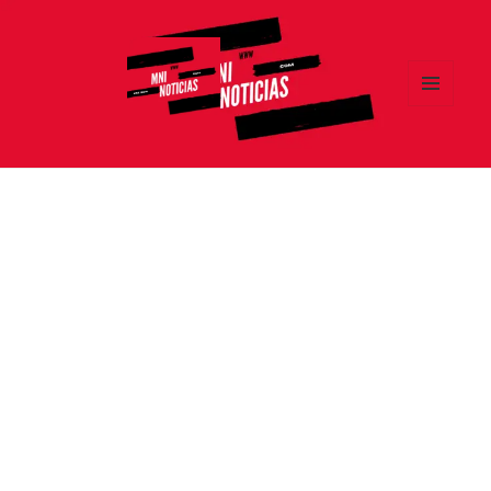
MENÚ
Y
MNI NOTICIAS
WIDGETS