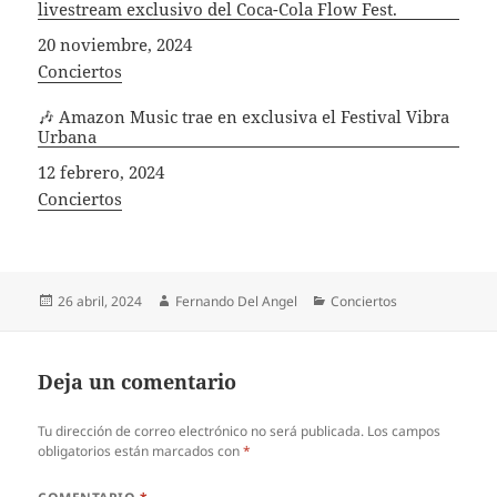
livestream exclusivo del Coca-Cola Flow Fest.
Fecha
20 noviembre, 2024
In relation to
Conciertos
🎶 Amazon Music trae en exclusiva el Festival Vibra
Urbana
Fecha
12 febrero, 2024
In relation to
Conciertos
Publicado
Autor
Categorías
26 abril, 2024
Fernando Del Angel
Conciertos
el
Deja un comentario
Tu dirección de correo electrónico no será publicada.
Los campos
obligatorios están marcados con
*