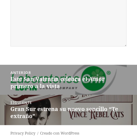
Navegación
ANTERIOR
de
Este San Valentín celebra el Amor
Entrada
entradas
primero a la vista
anterior:
SIGUIENTE
Gran Sur estrena su nuevo sencillo “Te
Siguiente
extraño”
entrada:
Privacy Policy
Creado con WordPress