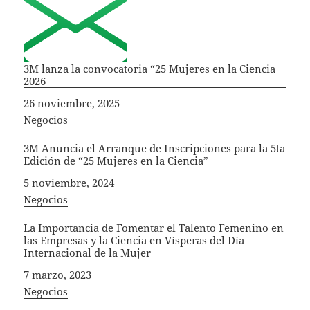
3M lanza la convocatoria “25 Mujeres en la Ciencia
2026
Fecha
26 noviembre, 2025
In relation to
Negocios
3M Anuncia el Arranque de Inscripciones para la 5ta
Edición de “25 Mujeres en la Ciencia”
Fecha
5 noviembre, 2024
In relation to
Negocios
La Importancia de Fomentar el Talento Femenino en
las Empresas y la Ciencia en Vísperas del Día
Internacional de la Mujer
Fecha
7 marzo, 2023
In relation to
Negocios