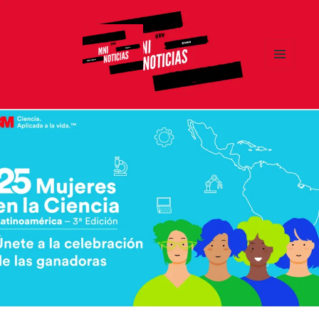
MENÚ
Y
MNI NOTICIAS
WIDGETS