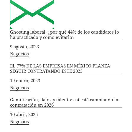
Ghosting laboral: ¿por qué 44% de los candidatos lo
ha practicado y cómo evitarlo?
Fecha
9 agosto, 2023
In relation to
Negocios
EL 77% DE LAS EMPRESAS EN MÉXICO PLANEA
SEGUIR CONTRATANDO ESTE 2023
Fecha
19 enero, 2023
In relation to
Negocios
Gamificación, datos y talento: así está cambiando la
contratación en 2026
Fecha
10 abril, 2026
In relation to
Negocios