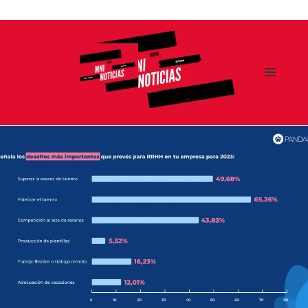
Ir
al
contenido
MENÚ
Y
MNI NOTICIAS
WIDGETS