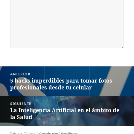
Navegación
ANTERIOR
de
5 hacks imperdibles para tomar fotos
Entrada
entradas
profesionales desde tu celular
anterior:
SIGUIENTE
La Inteligencia Artificial en el ámbito de
Siguiente
la Salud
entrada:
Privacy Policy
Creado con WordPress