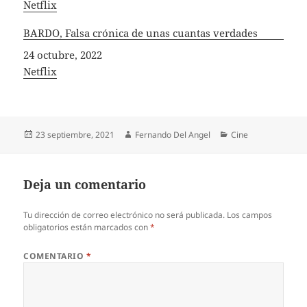
In relation to
Netflix
BARDO, Falsa crónica de unas cuantas verdades
Fecha
24 octubre, 2022
In relation to
Netflix
Publicado
Autor
Categorías
23 septiembre, 2021
Fernando Del Angel
Cine
el
Deja un comentario
Tu dirección de correo electrónico no será publicada.
Los campos
obligatorios están marcados con
*
COMENTARIO
*