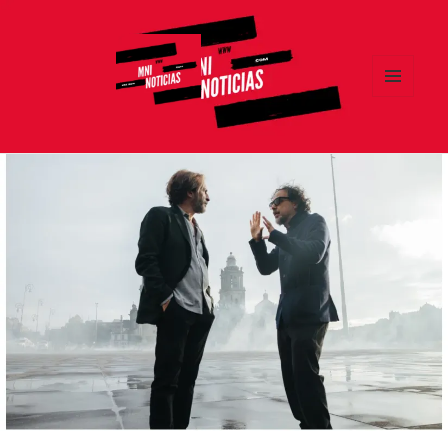
MENÚ
Y
MNI NOTICIAS
WIDGETS