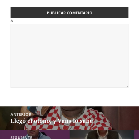
Δ
Navegación
ANTERIOR
de
Llegó el otoño, y Vans lo sabe
Entrada
entradas
anterior:
SIGUIENTE