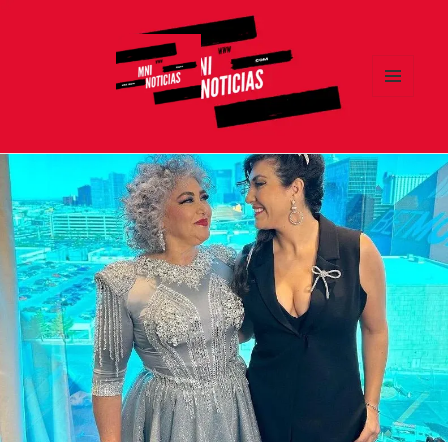
MENÚ
Y
MNI NOTICIAS
WIDGETS