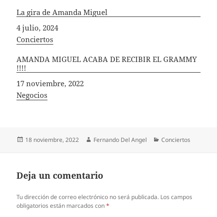
La gira de Amanda Miguel
Fecha
4 julio, 2024
In relation to
Conciertos
AMANDA MIGUEL ACABA DE RECIBIR EL GRAMMY
!!!!
Fecha
17 noviembre, 2022
In relation to
Negocios
Publicado
Autor
Categorías
18 noviembre, 2022
Fernando Del Angel
Conciertos
el
Deja un comentario
Tu dirección de correo electrónico no será publicada.
Los campos
obligatorios están marcados con
*