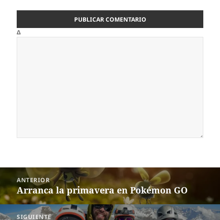
Δ
Navegación
ANTERIOR
de
Arranca la primavera en Pokémon GO
Entrada
entradas
anterior:
SIGUIENTE