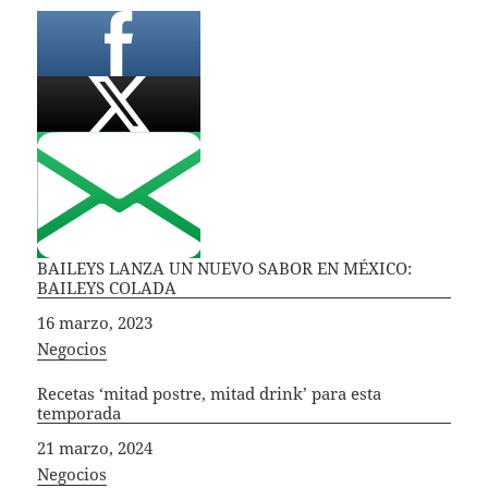
BAILEYS LANZA UN NUEVO SABOR EN MÉXICO:
BAILEYS COLADA
Fecha
16 marzo, 2023
In relation to
Negocios
Recetas ‘mitad postre, mitad drink’ para esta
temporada
Fecha
21 marzo, 2024
In relation to
Negocios