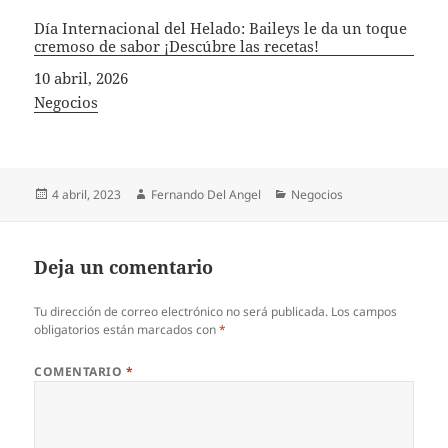
Día Internacional del Helado: Baileys le da un toque
cremoso de sabor ¡Descúbre las recetas!
Fecha
10 abril, 2026
In relation to
Negocios
Publicado
Autor
Categorías
4 abril, 2023
Fernando Del Angel
Negocios
el
Deja un comentario
Tu dirección de correo electrónico no será publicada.
Los campos
obligatorios están marcados con
*
COMENTARIO
*