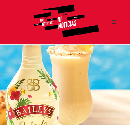
MENÚ
Y
MNI NOTICIAS
WIDGETS