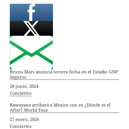
Bruno Mars anuncia tercera fecha en el Estadio GNP
Seguros
Fecha
28 junio, 2024
In relation to
Conciertos
Rawayana arribará a México con su ¿Dónde es el
After? World Tour
Fecha
27 enero, 2026
In relation to
Conciertos