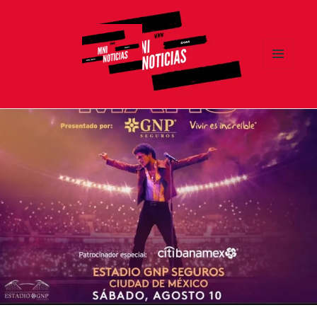
MENÚ
Y
MNI NOTICIAS
WIDGETS