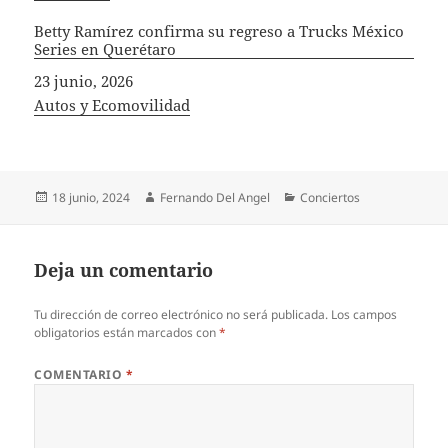
Betty Ramírez confirma su regreso a Trucks México
Series en Querétaro
Fecha
23 junio, 2026
In relation to
Autos y Ecomovilidad
Publicado
Autor
Categorías
18 junio, 2024
Fernando Del Angel
Conciertos
el
Deja un comentario
Tu dirección de correo electrónico no será publicada.
Los campos
obligatorios están marcados con
*
COMENTARIO
*