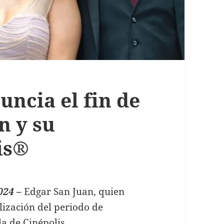
uncia el fin de
n y su
is®
024 –
Edgar San Juan, quien
lización del periodo de
la de Cinépolis