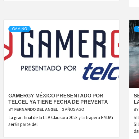
GAMING
GAMERGY MÉXICO PRESENTADO POR
S
TELCEL YA TIENE FECHA DE PREVENTA
L
BY
FERNANDO DEL ANGEL
3 AÑOS AGO
BY
La gran final de la LLA Clausura 2023 y la trapera EMJAY
SI
serán parte del
SI
da