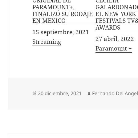
ORIGINAL DE
CECILIA
PARAMOUNT+,
GALARDONAD
FINALIZÓ SU RODAJE
EL NEW YORK
EN MEXICO
FESTIVALS TV
AWARDS
Fecha
15 septiembre, 2021
Fecha
27 abril, 2022
In relation to
Streaming
In relation to
Paramount +
Publicado
Autor
20 diciembre, 2021
Fernando Del Ange
el