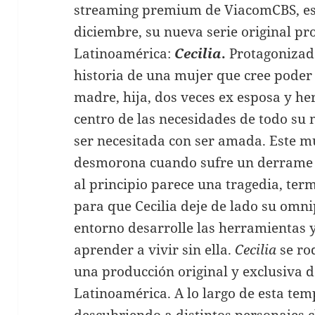
streaming premium de ViacomCBS, e
diciembre, su nueva serie original p
Latinoamérica:
Cecilia
.
Protagonizada
historia de una mujer que cree poder 
madre, hija, dos veces ex esposa y h
centro de las necesidades de todo su
ser necesitada con ser amada. Este m
desmorona cuando sufre un derrame c
al principio parece una tragedia, te
para que Cecilia deje de lado su omni
entorno desarrolle las herramientas y
aprender a vivir sin ella.
Cecilia
se ro
una producción original y exclusiva
Latinoamérica. A lo largo de esta te
descubriendo a distintos personajes cl