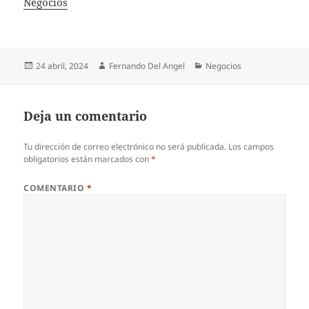
In relation to
Negocios
Publicado
Autor
Categorías
24 abril, 2024
Fernando Del Angel
Negocios
el
Deja un comentario
Tu dirección de correo electrónico no será publicada.
Los campos
obligatorios están marcados con
*
COMENTARIO
*