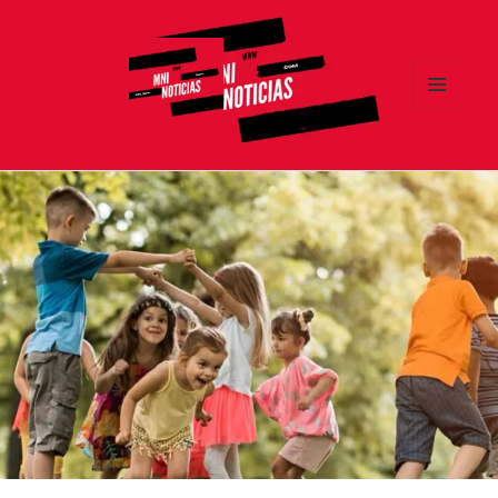
MENÚ
Y
MNI NOTICIAS
WIDGETS