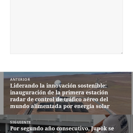
Navegación
ANTERIOR
de
Liderando la innovación sostenible:
Entrada
entradas
inauguración de la primera estación
anterior:
radar de control de tráfico aéreo del
mundo alimentada por energía solar
SIGUIENTE
Por segundo año consecutivo, Jupok se
Siguiente