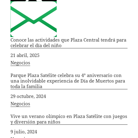
Conoce las actividades que Plaza Central tendrá para
celebrar el día del niño
Fecha
21 abril, 2025
In relation to
Negocios
Parque Plaza Satélite celebra su 4° aniversario con
una inolvidable experiencia de Día de Muertos para
toda la familia
Fecha
29 octubre, 2024
In relation to
Negocios
Vive un verano olímpico en Plaza Satélite con juegos
y diversión para niños
Fecha
9 julio, 2024