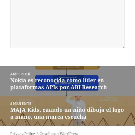
Navegación
ANTERIOR
de
Nokia es reconocida como líder en
Entrada
entradas
plataformas APIs por ABI Research
anterior:
SIGUIENTE
MAJA Kids, cuando un niño dibuja el logo
Siguiente
a mano, una marca escucha
entrada:
Privacy Policy
Creado con WordPress