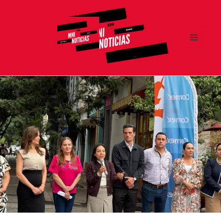
MENÚ
Y
MNI NOTICIAS
WIDGETS