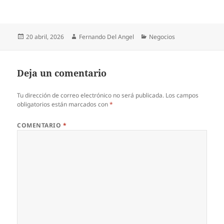
Publicado
Autor
Categorías
20 abril, 2026
Fernando Del Angel
Negocios
el
Deja un comentario
Tu dirección de correo electrónico no será publicada.
Los campos
obligatorios están marcados con
*
COMENTARIO
*