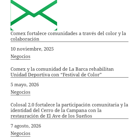
Comex fortalece comunidades a través del color y la
colaboración
Fecha
10 noviembre, 2025
In relation to
Negocios
Comex y la comunidad de La Barca rehabilitan
Unidad Deportiva con “Festival de Color”
Fecha
5 mayo, 2026
In relation to
Negocios
Colosal 2.0 fortalece la participación comunitaria y la
identidad del Cerro de la Campana con la
restauración de El Ave de los Sueños
Fecha
7 agosto, 2026
In relation to
Negocios