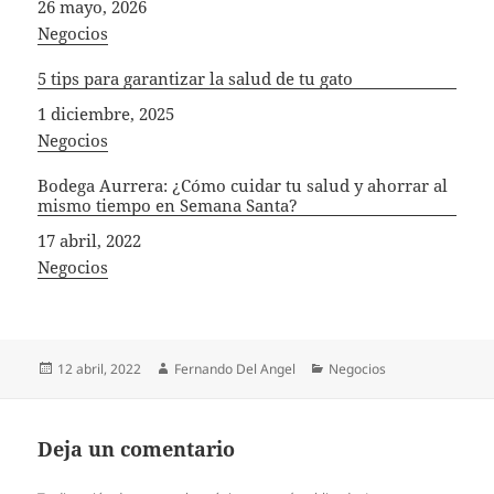
Fecha
26 mayo, 2026
In relation to
Negocios
5 tips para garantizar la salud de tu gato
Fecha
1 diciembre, 2025
In relation to
Negocios
Bodega Aurrera: ¿Cómo cuidar tu salud y ahorrar al
mismo tiempo en Semana Santa?
Fecha
17 abril, 2022
In relation to
Negocios
Publicado
Autor
Categorías
12 abril, 2022
Fernando Del Angel
Negocios
el
Deja un comentario