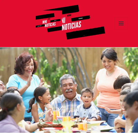
MENÚ
Y
MNI NOTICIAS
WIDGETS