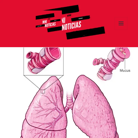
MENÚ
Y
MNI NOTICIAS
WIDGETS