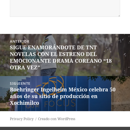
Navegación
ANTERIOR
de
SIGUE ENAMORÁNDOTE DE TNT
Entrada
entradas
NOVELAS CON EL ESTRENO DEL
anterior:
EMOCIONANTE DRAMA COREANO “18
OTRA VEZ”
SIGUIENTE
Boehringer Ingelheim México celebra 50
Siguiente
años de su sitio de producción en
entrada:
Xochimilco
Privacy Policy
Creado con WordPress