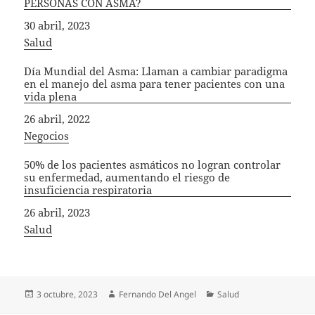
PERSONAS CON ASMA?
Fecha
30 abril, 2023
In relation to
Salud
Día Mundial del Asma: Llaman a cambiar paradigma
en el manejo del asma para tener pacientes con una
vida plena
Fecha
26 abril, 2022
In relation to
Negocios
50% de los pacientes asmáticos no logran controlar
su enfermedad, aumentando el riesgo de
insuficiencia respiratoria
Fecha
26 abril, 2023
In relation to
Salud
Publicado
Autor
Categorías
3 octubre, 2023
Fernando Del Angel
Salud
el