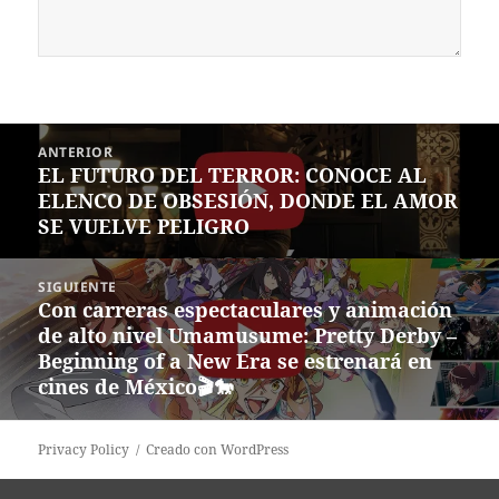
Navegación
ANTERIOR
de
EL FUTURO DEL TERROR: CONOCE AL
Entrada
entradas
ELENCO DE OBSESIÓN, DONDE EL AMOR
anterior:
SE VUELVE PELIGRO
SIGUIENTE
Con carreras espectaculares y animación
Siguiente
de alto nivel Umamusume: Pretty Derby –
entrada:
Beginning of a New Era se estrenará en
cines de México🎬🐎
Privacy Policy
Creado con WordPress