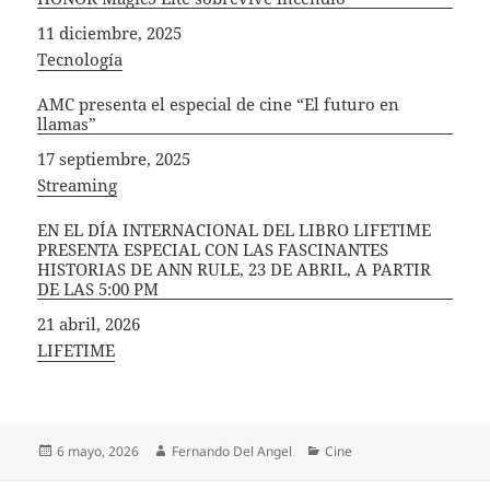
Fecha
11 diciembre, 2025
In relation to
Tecnología
AMC presenta el especial de cine “El futuro en
llamas”​
Fecha
17 septiembre, 2025
In relation to
Streaming
EN EL DÍA INTERNACIONAL DEL LIBRO LIFETIME
PRESENTA ESPECIAL CON LAS FASCINANTES
HISTORIAS DE ANN RULE, 23 DE ABRIL, A PARTIR
DE LAS 5:00 PM
Fecha
21 abril, 2026
In relation to
LIFETIME
Publicado
Autor
Categorías
6 mayo, 2026
Fernando Del Angel
Cine
el