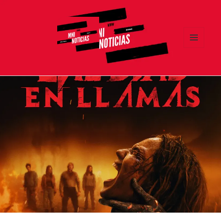
MENÚ
Y
MNI NOTICIAS
WIDGETS