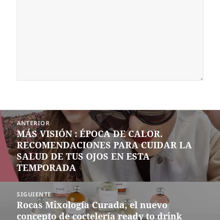
Navegación
ANTERIOR
de
MÁS VISIÓN : ÉPOCA DE CALOR.
Entrada
entradas
RECOMENDACIONES PARA CUIDAR LA
anterior:
SALUD DE TUS OJOS EN ESTA
TEMPORADA
SIGUIENTE
Rocas Mixología Curada, el nuevo
Siguiente
concepto de coctelería ready to drink
entrada: