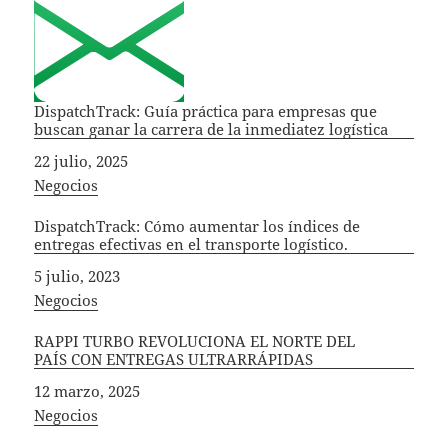
DispatchTrack: Guía práctica para empresas que
buscan ganar la carrera de la inmediatez logística
Fecha
22 julio, 2025
In relation to
Negocios
DispatchTrack: Cómo aumentar los índices de
entregas efectivas en el transporte logístico.
Fecha
5 julio, 2023
In relation to
Negocios
RAPPI TURBO REVOLUCIONA EL NORTE DEL
PAÍS CON ENTREGAS ULTRARRÁPIDAS
Fecha
12 marzo, 2025
In relation to
Negocios