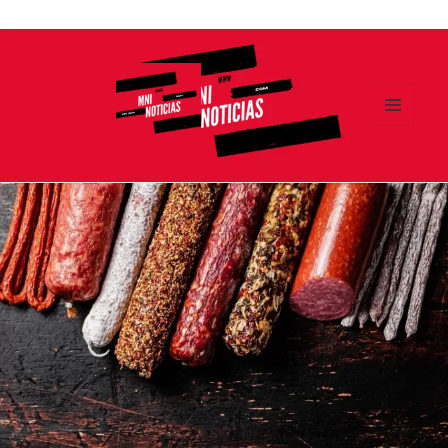
Ir
al
contenido
MENÚ
Y
MNI NOTICIAS
WIDGETS