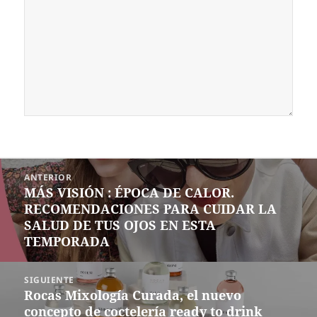
Navegación
ANTERIOR
de
MÁS VISIÓN : ÉPOCA DE CALOR.
Entrada
entradas
RECOMENDACIONES PARA CUIDAR LA
anterior:
SALUD DE TUS OJOS EN ESTA
TEMPORADA
SIGUIENTE
Rocas Mixología Curada, el nuevo
Siguiente
concepto de coctelería ready to drink
entrada: