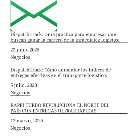
DispatchTrack: Guía práctica para empresas que
buscan ganar la carrera de la inmediatez logística
Fecha
22 julio, 2025
In relation to
Negocios
DispatchTrack: Cómo aumentar los índices de
entregas efectivas en el transporte logístico.
Fecha
5 julio, 2023
In relation to
Negocios
RAPPI TURBO REVOLUCIONA EL NORTE DEL
PAÍS CON ENTREGAS ULTRARRÁPIDAS
Fecha
12 marzo, 2025
In relation to
Negocios