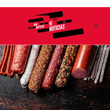
Ir
al
contenido
MENÚ
Y
MNI NOTICIAS
WIDGETS