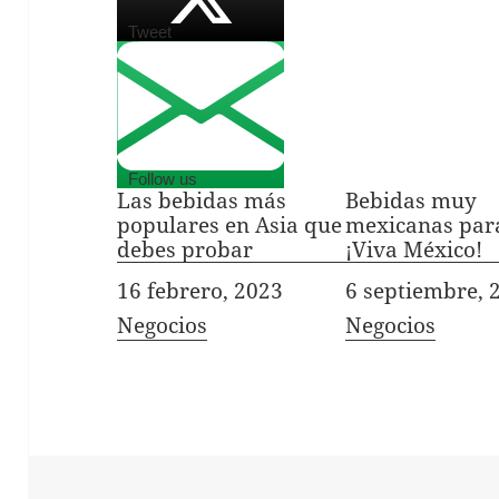
Tweet
Follow us
Las bebidas más
Bebidas muy
populares en Asia que
mexicanas para
debes probar
¡Viva México!
Fecha
16 febrero, 2023
Fecha
6 septiembre, 
In relation to
Negocios
In relation to
Negocios