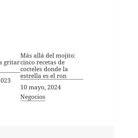
Más allá del mojito:
 gritar
cinco recetas de
cocteles donde la
estrella es el ron
2023
Fecha
10 mayo, 2024
In relation to
Negocios