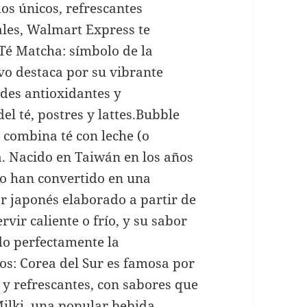
os únicos, refrescantes
ales, Walmart Express te
:Té Matcha: símbolo de la
lvo destaca por su vibrante
des antioxidantes y
el té, postres y lattes.Bubble
 combina té con leche (o
ca. Nacido en Taiwán en los años
lo han convertido en una
or japonés elaborado a partir de
rvir caliente o frío, y su sabor
do perfectamente la
s: Corea del Sur es famosa por
 y refrescantes, con sabores que
Milki, una popular bebida