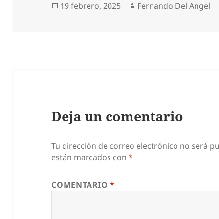
Publicado
Autor
19 febrero, 2025
Fernando Del Angel
el
Deja un comentario
Tu dirección de correo electrónico no será pu
están marcados con
*
COMENTARIO
*