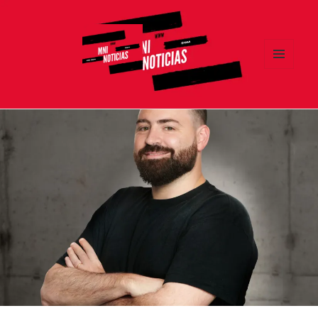
MENÚ
Y
MNI NOTICIAS
WIDGETS