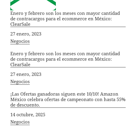
Enero y febrero son los meses con mayor cantidad
de contracargos para el ecommerce en México:
ClearSale
Fecha
27 enero, 2023
In relation to
Negocios
Enero y febrero son los meses con mayor cantidad
de contracargos para el ecommerce en México:
ClearSale
Fecha
27 enero, 2023
In relation to
Negocios
¡Las Ofertas ganadoras siguen este 10/10! Amazon
México celebra ofertas de campeonato con hasta 55%
de descuento.
Fecha
14 octubre, 2025
In relation to
Negocios