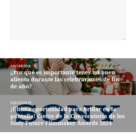
Navegación
ANTERIOR
de
¿Por qué es importante tener un buen
Entrada
entradas
aliento durante las celebraciones de fin
anterior:
de año?
SIGUIENTE
¡Última oportunidad para brillar en la
Siguiente
pantalla! Cierre de la Convocatoria de los
entrada:
Sony Future Filmmaker Awards 2024