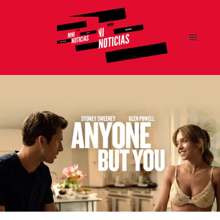
MENÚ
Y
MNI NOTICIAS
WIDGETS