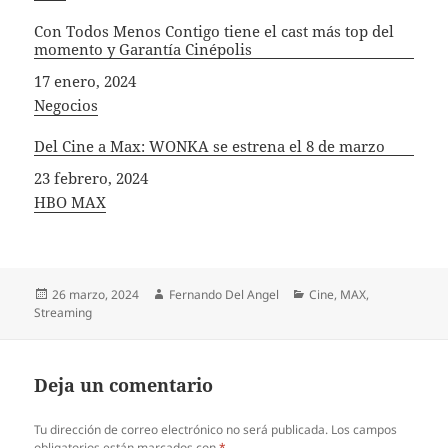
Con Todos Menos Contigo tiene el cast más top del
momento y Garantía Cinépolis
Fecha
17 enero, 2024
In relation to
Negocios
Del Cine a Max: WONKA se estrena el 8 de marzo
Fecha
23 febrero, 2024
In relation to
HBO MAX
Publicado
Autor
Categorías
26 marzo, 2024
Fernando Del Angel
Cine
,
MAX
,
el
Streaming
Deja un comentario
Tu dirección de correo electrónico no será publicada.
Los campos
obligatorios están marcados con
*