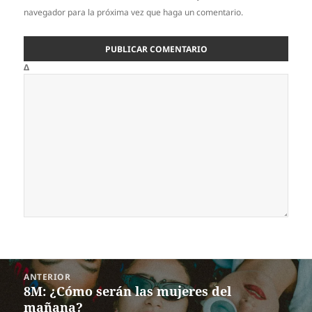
navegador para la próxima vez que haga un comentario.
Δ
Navegación
ANTERIOR
de
8M: ¿Cómo serán las mujeres del
Entrada
entradas
mañana?
anterior: