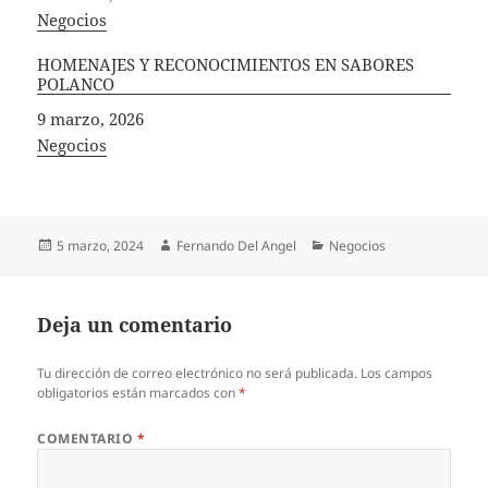
In relation to
Negocios
HOMENAJES Y RECONOCIMIENTOS EN SABORES
POLANCO
Fecha
9 marzo, 2026
In relation to
Negocios
Publicado
Autor
Categorías
5 marzo, 2024
Fernando Del Angel
Negocios
el
Deja un comentario
Tu dirección de correo electrónico no será publicada.
Los campos
obligatorios están marcados con
*
COMENTARIO
*