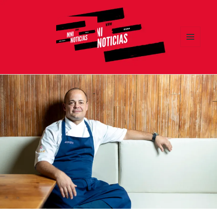
MENÚ
Y
MNI NOTICIAS
WIDGETS