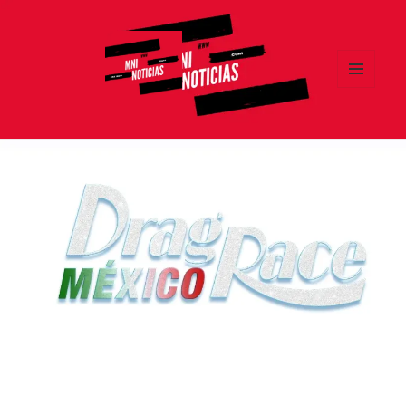
MENÚ
Y
MNI NOTICIAS
WIDGETS