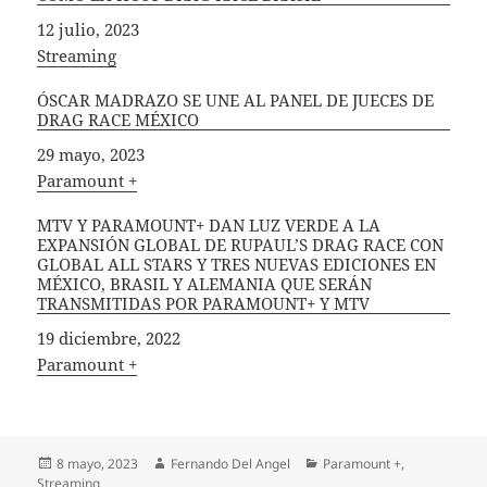
Fecha
12 julio, 2023
In relation to
Streaming
ÓSCAR MADRAZO SE UNE AL PANEL DE JUECES DE
DRAG RACE MÉXICO
Fecha
29 mayo, 2023
In relation to
Paramount +
MTV Y PARAMOUNT+ DAN LUZ VERDE A LA
EXPANSIÓN GLOBAL DE RUPAUL’S DRAG RACE CON
GLOBAL ALL STARS Y TRES NUEVAS EDICIONES EN
MÉXICO, BRASIL Y ALEMANIA QUE SERÁN
TRANSMITIDAS POR PARAMOUNT+ Y MTV
Fecha
19 diciembre, 2022
In relation to
Paramount +
Publicado
Autor
Categorías
8 mayo, 2023
Fernando Del Angel
Paramount +
,
el
Streaming