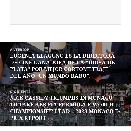
Navegación
ANTERIOR
de
EUGENIA LLAGUNO ES LA DIRECTORA
Entrada
entradas
DE CINE GANADORA DE LA “DIOSA DE
anterior:
PLATA” POR MEJOR CORTOMETRAJE
DEL AÑO “UN MUNDO RARO”.
SIGUIENTE
NICK CASSIDY TRIUMPHS IN MONACO
Siguiente
TO TAKE ABB FIA FORMULA E WORLD
entrada:
CHAMPIONSHIP LEAD – 2023 MONACO E-
PRIX REPORT