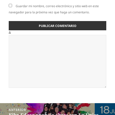
Guardar mi nombre, correo electrónico y sitio web en este
navegador para la próxima vez que haga un comentario.
Δ
Navegación
ANTERIOR
de
Kika Edgar anuncia show con La Única
Entrada