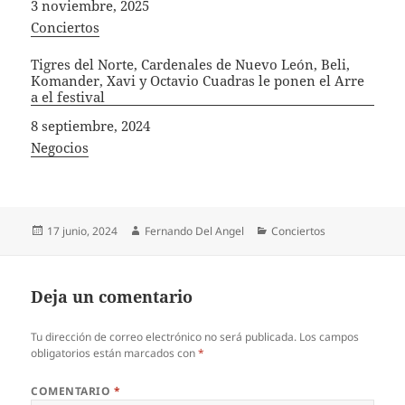
Fecha
3 noviembre, 2025
In relation to
Conciertos
Tigres del Norte, Cardenales de Nuevo León, Beli,
Komander, Xavi y Octavio Cuadras le ponen el Arre
a el festival
Fecha
8 septiembre, 2024
In relation to
Negocios
Publicado
Autor
Categorías
17 junio, 2024
Fernando Del Angel
Conciertos
el
Deja un comentario
Tu dirección de correo electrónico no será publicada.
Los campos
obligatorios están marcados con
*
COMENTARIO
*