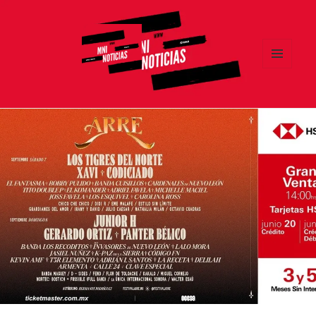
MENÚ
Y
MNI NOTICIAS
WIDGETS