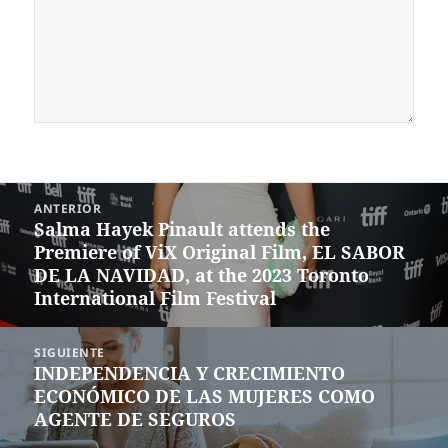
Navegación
ANTERIOR
de
Salma Hayek Pinault attends the
Entrada
entradas
Premiere of ViX Original Film, EL SABOR
anterior:
DE LA NAVIDAD, at the 2023 Toronto
International Film Festival
SIGUIENTE
INDEPENDENCIA Y CRECIMIENTO
Siguiente
ECONÓMICO DE LAS MUJERES COMO
entrada:
AGENTE DE SEGUROS