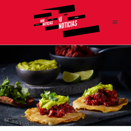
MENÚ
Y
MNI NOTICIAS
WIDGETS