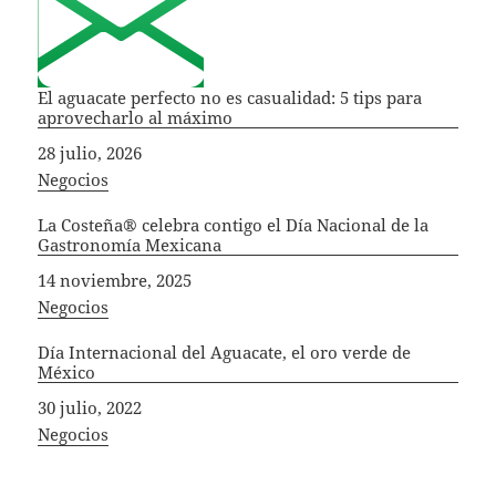
El aguacate perfecto no es casualidad: 5 tips para
aprovecharlo al máximo
Fecha
28 julio, 2026
In relation to
Negocios
La Costeña® celebra contigo el Día Nacional de la
Gastronomía Mexicana
Fecha
14 noviembre, 2025
In relation to
Negocios
Día Internacional del Aguacate, el oro verde de
México
Fecha
30 julio, 2022
In relation to
Negocios