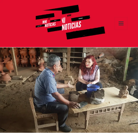
MENÚ
Y
MNI NOTICIAS
WIDGETS