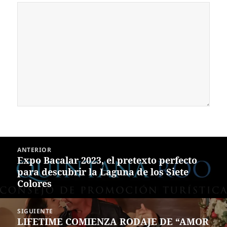
Navegación
ANTERIOR
de
Expo Bacalar 2023, el pretexto perfecto
Entrada
entradas
para descubrir la Laguna de los Siete
anterior:
Colores
SIGUIENTE
LIFETIME COMIENZA RODAJE DE “AMOR
Siguiente