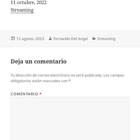
Fecha
11 octubre, 2022
In relation to
Streaming
Publicado
Autor
Categorías
12 agosto, 2023
Fernando Del Angel
Streaming
el
Deja un comentario
Tu dirección de correo electrónico no será publicada.
Los campos
obligatorios están marcados con
*
COMENTARIO
*