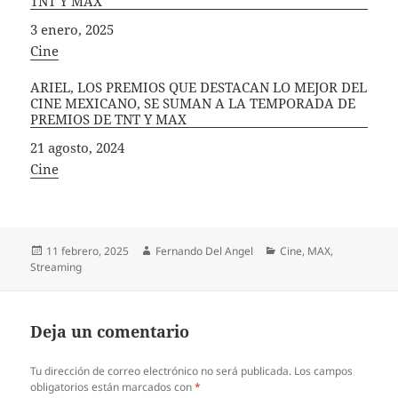
TNT Y MAX
Fecha
3 enero, 2025
In relation to
Cine
ARIEL, LOS PREMIOS QUE DESTACAN LO MEJOR DEL
CINE MEXICANO, SE SUMAN A LA TEMPORADA DE
PREMIOS DE TNT Y MAX
Fecha
21 agosto, 2024
In relation to
Cine
Publicado
Autor
Categorías
11 febrero, 2025
Fernando Del Angel
Cine
,
MAX
,
el
Streaming
Deja un comentario
Tu dirección de correo electrónico no será publicada.
Los campos
obligatorios están marcados con
*