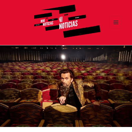
MENÚ
Y
MNI NOTICIAS
WIDGETS