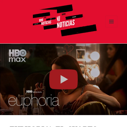
MENÚ
Y
MNI NOTICIAS
WIDGETS