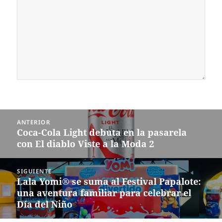
Navegación
ANTERIOR
de
Coca-Cola Light debuta en la pasarela
Entrada
entradas
con El diablo Viste a la Moda 2
anterior:
SIGUIENTE
Lala Yomi® se suma al Festival Papalote:
Siguiente
una aventura familiar para celebrar el
entrada:
Día del Niño