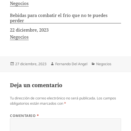
In relation to
Negocios
Bebidas para combatir el frío que no te puedes
perder
Fecha
22 diciembre, 2023
In relation to
Negocios
Publicado
Autor
Categorías
27 diciembre, 2023
Fernando Del Angel
Negocios
el
Deja un comentario
Tu dirección de correo electrónico no será publicada.
Los campos
obligatorios están marcados con
*
COMENTARIO
*