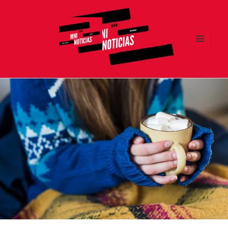
MENÚ
Y
MNI NOTICIAS
WIDGETS