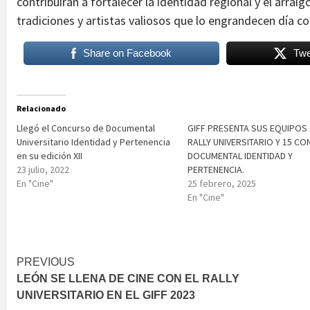
contribuirán a fortalecer la identidad regional y el arrai
tradiciones y artistas valiosos que lo engrandecen día co
Share on Facebook
Twe
Relacionado
Llegó el Concurso de Documental
GIFF PRESENTA SUS EQUIPOS 
Universitario Identidad y Pertenencia
RALLY UNIVERSITARIO Y 15 C
en su edición XII
DOCUMENTAL IDENTIDAD Y
23 julio, 2022
PERTENENCIA.
En "Cine"
25 febrero, 2025
En "Cine"
Post
PREVIOUS
LEÓN SE LLENA DE CINE CON EL RALLY
navigation
UNIVERSITARIO EN EL GIFF 2023