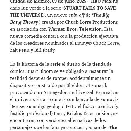
Ciudad de México, 09 de julio, 2025 – HBO Max
ha
dado luz verde a la serie
‘STUART FAILS TO SAVE
THE UNIVERSE’
, un nuevo
spin-off
de
‘
The Big
Bang Theory’
,
creada por Chuck Lorre Productions
en asociación con
Warner Bros. Television
. Esta
nueva comedia contará con la producción ejecutiva
de los creadores nominados al Emmy® Chuck Lorre,
Zak Penn y Bill Prady.
En la historia de la serie el dueño de la tienda de
cómics Stuart Bloom se ve obligado a restaurar la
realidad después de romper accidentalmente un
dispositivo construido por Sheldon y Leonard,
provocando un Armagedón multiversal. Para salvar
el universo, Stuart contará con la ayuda de su novia
Denise, su amigo geólogo Bert y el físico cuántico (y
fastidio profesional) Barry Kripke. En su misión, se
encontrarán con versiones alternativas de los
personajes que los fans ya conocen y aman de
‘
The