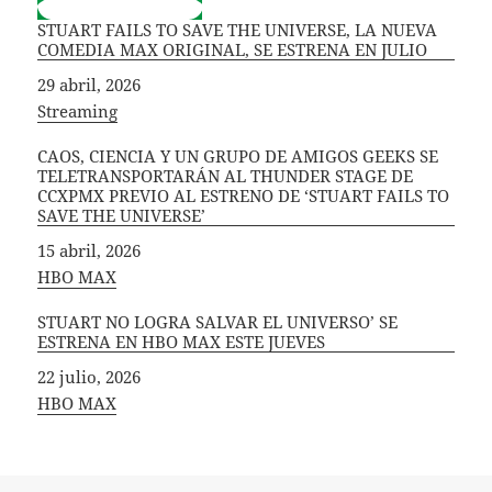
STUART FAILS TO SAVE THE UNIVERSE, LA NUEVA
COMEDIA MAX ORIGINAL, SE ESTRENA EN JULIO
Fecha
29 abril, 2026
In relation to
Streaming
CAOS, CIENCIA Y UN GRUPO DE AMIGOS GEEKS SE
TELETRANSPORTARÁN AL THUNDER STAGE DE
CCXPMX PREVIO AL ESTRENO DE ‘STUART FAILS TO
SAVE THE UNIVERSE’
Fecha
15 abril, 2026
In relation to
HBO MAX
STUART NO LOGRA SALVAR EL UNIVERSO’ SE
ESTRENA EN HBO MAX ESTE JUEVES
Fecha
22 julio, 2026
In relation to
HBO MAX