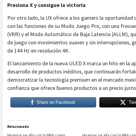
Presiona X y consigue la victoria
Por otro lado, la UX ofrece a los gamers la oportunidad 
con las funciones de su Modo Juego Pro, con una Frecuenc
(VRR) y el Modo Automático de Baja Latencia (ALLM), que
de juego con movimientos suaves y sin interrupciones, g
de 144 Hz en resolución 4K.
El lanzamiento de la nueva ULED X marca un hito en la ap
desarrollo de productos inéditos, que continuarán forta
democratizar la tecnología premium en el mercado mexi
confianza que ofrece buenos productos a un precio justo
Share on Facebook
Twe
Relacionado
Hisense se alía con la NBA como
Hisense se alía con la NBA c