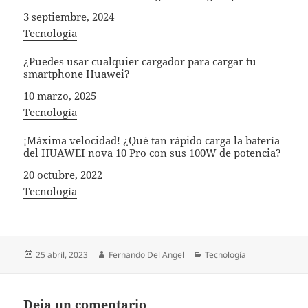
Fecha
3 septiembre, 2024
In relation to
Tecnología
¿Puedes usar cualquier cargador para cargar tu
smartphone Huawei?
Fecha
10 marzo, 2025
In relation to
Tecnología
¡Máxima velocidad! ¿Qué tan rápido carga la batería
del HUAWEI nova 10 Pro con sus 100W de potencia?
Fecha
20 octubre, 2022
In relation to
Tecnología
Publicado
Autor
Categorías
25 abril, 2023
Fernando Del Angel
Tecnología
el
Deja un comentario