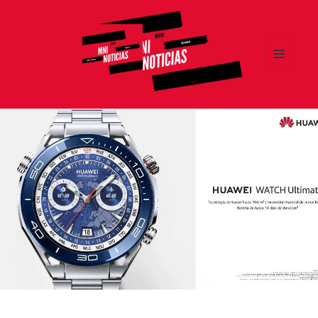
MENÚ
Y
MNI NOTICIAS
WIDGETS