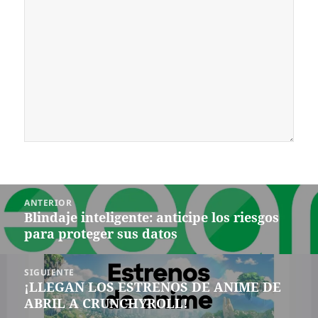
Navegación
ANTERIOR
de
Blindaje inteligente: anticipe los riesgos
Entrada
entradas
para proteger sus datos
anterior:
SIGUIENTE
¡LLEGAN LOS ESTRENOS DE ANIME DE
Siguiente
ABRIL A CRUNCHYROLL!
entrada: