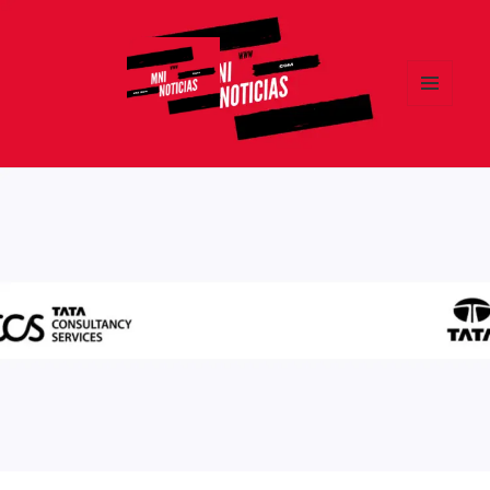
MENÚ
Y
MNI NOTICIAS
WIDGETS