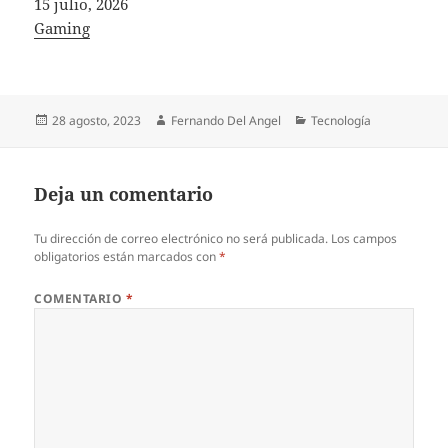
Fecha
15 julio, 2026
In relation to
Gaming
Publicado
Autor
Categorías
28 agosto, 2023
Fernando Del Angel
Tecnología
el
Deja un comentario
Tu dirección de correo electrónico no será publicada.
Los campos
obligatorios están marcados con
*
COMENTARIO
*