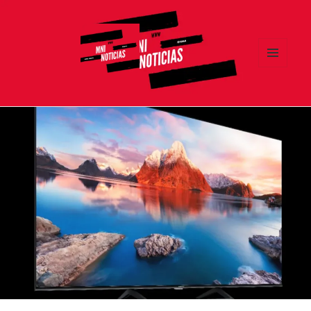
MENÚ
Y
MNI NOTICIAS
WIDGETS