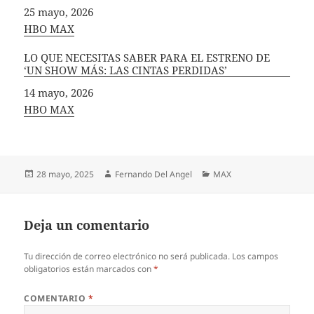
Fecha
25 mayo, 2026
In relation to
HBO MAX
LO QUE NECESITAS SABER PARA EL ESTRENO DE
‘UN SHOW MÁS: LAS CINTAS PERDIDAS’
Fecha
14 mayo, 2026
In relation to
HBO MAX
Publicado
Autor
Categorías
28 mayo, 2025
Fernando Del Angel
MAX
el
Deja un comentario
Tu dirección de correo electrónico no será publicada.
Los campos
obligatorios están marcados con
*
COMENTARIO
*