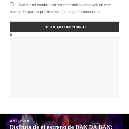
Guardar mi nombre, correo electrónico y sitio web en este
navegador para la próxima vez que haga un comentario.
Δ
Navegación
ANTERIOR
de
Disfruta de el estreno de DAN DA DAN:
Entrada