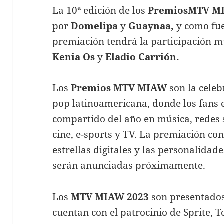
La 10ª edición de los
Premios
MTV M
por
Domelipa
y
Guaynaa,
y como fu
premiación tendrá la participación m
Kenia Os
y
Eladio Carrión.
Los
Premios MTV MIAW
son la cele
pop latinoamericana, donde los fans e
compartido del año en música, redes s
cine, e-sports y TV. La premiación con
estrellas digitales y las personalidad
serán anunciadas próximamente.
Los
MTV MIAW 2023
son presentado
cuentan con el patrocinio de Sprite, 