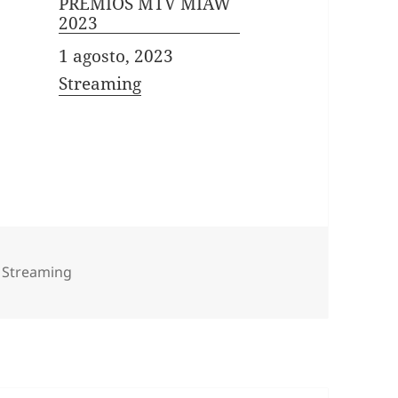
PREMIOS MTV MIAW
2023
Fecha
1 agosto, 2023
In relation to
Streaming
Categorías
Streaming