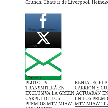
Crunch, That´s it de Liverpool, Heinek
Share on Facebook
Tweet
Follow us
PLUTO TV
KENIA OS, EL
TRANSMITIRÁ EN
CARRIÓN Y G
EXCLUSIVA LA GREEN
ACTUARÁN EN
CARPET DE LOS
EN LOS PREMI
PREMIOS MTV MIAW
MTV MIAW 20