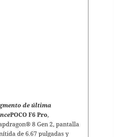
egmento de última
ance
POCO F6 Pro
,
apdragon® 8 Gen 2, pantalla
tida de 6.67 pulgadas y