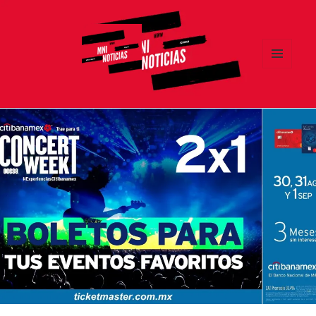
MENÚ
Y
MNI NOTICIAS
WIDGETS