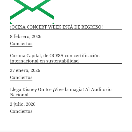
¡OCESA CONCERT WEEK ESTÁ DE REGRESO!
Fecha
8 febrero, 2026
In relation to
Conciertos
Corona Capital, de OCESA con certificación
internacional en sustentabilidad
Fecha
27 enero, 2026
In relation to
Conciertos
Llega Disney On Ice ¡Vive la magia! Al Auditorio
Nacional
Fecha
2 julio, 2026
In relation to
Conciertos