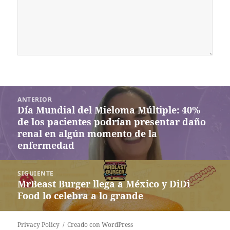
Navegación
ANTERIOR
de
Día Mundial del Mieloma Múltiple: 40%
Entrada
entradas
de los pacientes podrían presentar daño
anterior:
renal en algún momento de la
enfermedad
SIGUIENTE
MrBeast Burger llega a México y DiDi
Siguiente
Food lo celebra a lo grande
entrada:
Privacy Policy
Creado con WordPress