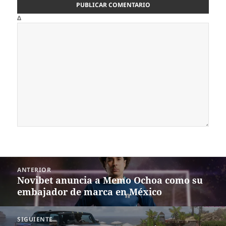
Δ
Navegación
ANTERIOR
de
Novibet anuncia a Memo Ochoa como su
Entrada
entradas
embajador de marca en México
anterior:
SIGUIENTE