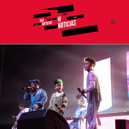
MENÚ
Y
MNI NOTICIAS
WIDGETS