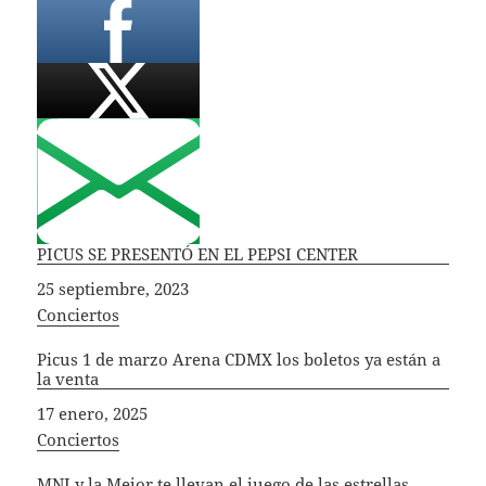
PICUS SE PRESENTÓ EN EL PEPSI CENTER
Fecha
25 septiembre, 2023
In relation to
Conciertos
Picus 1 de marzo Arena CDMX los boletos ya están a
la venta
Fecha
17 enero, 2025
In relation to
Conciertos
MNI y la Mejor te llevan el juego de las estrellas