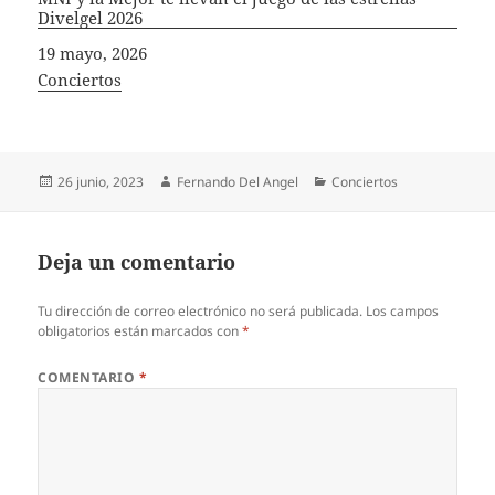
Divelgel 2026
Fecha
19 mayo, 2026
In relation to
Conciertos
Publicado
Autor
Categorías
26 junio, 2023
Fernando Del Angel
Conciertos
el
Deja un comentario
Tu dirección de correo electrónico no será publicada.
Los campos
obligatorios están marcados con
*
COMENTARIO
*