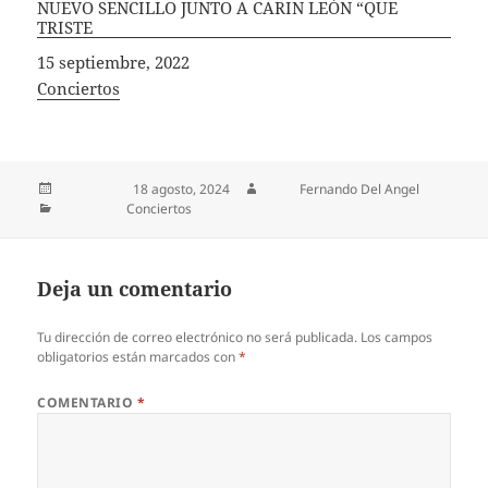
NUEVO SENCILLO JUNTO A CARIN LEÓN “QUE
TRISTE
Fecha
15 septiembre, 2022
In relation to
Conciertos
Publicado el
18 agosto, 2024
Autor
Fernando Del Angel
Categorías
Conciertos
Deja un comentario
Tu dirección de correo electrónico no será publicada.
Los campos
obligatorios están marcados con
*
COMENTARIO
*