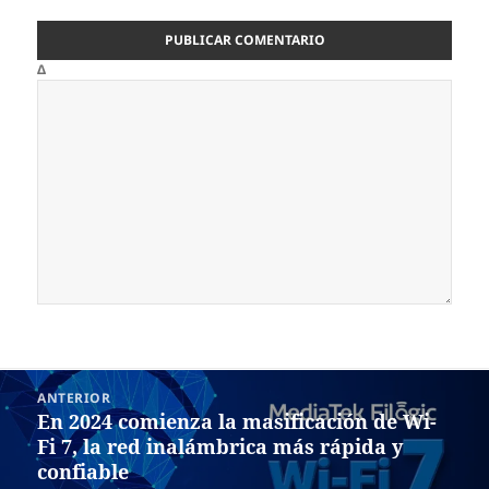
Δ
Navegación
ANTERIOR
de
En 2024 comienza la masificación de Wi-
Entrada
entradas
Fi 7, la red inalámbrica más rápida y
anterior:
confiable