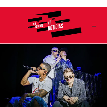
Ir
al
contenido
MENÚ
Y
MNI NOTICIAS
WIDGETS